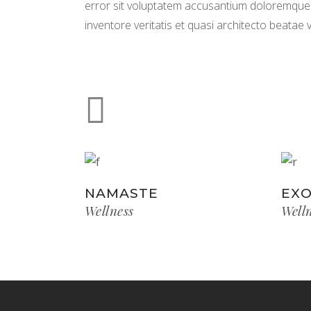
error sit voluptatem accusantium doloremque 
inventore veritatis et quasi architecto beatae v
NAMASTE
EXO
Wellness
Well