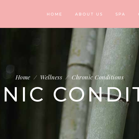
HOME
ABOUT US
SPA
Home
/
Wellness
/
Chronic Conditions
NIC CONDI