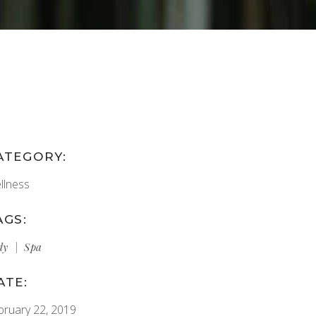
ATEGORY:
llness
AGS:
dy
Spa
ATE:
bruary 22, 2019