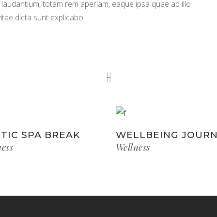
laudantium, totam rem aperiam, eaque ipsa quae ab illo
itae dicta sunt explicabo.
TIC SPA BREAK
WELLBEING JOUR
ness
Wellness