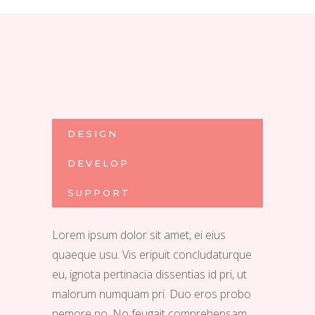
DESIGN
DEVELOP
SUPPORT
Lorem ipsum dolor sit amet, ei eius
quaeque usu. Vis eripuit concludaturque
eu, ignota pertinacia dissentias id pri, ut
malorum numquam pri. Duo eros probo
nemore no. No feugait comprehensam