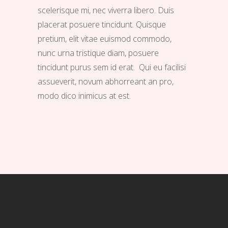
scelerisque mi, nec viverra libero. Duis
placerat posuere tincidunt. Quisque
pretium, elit vitae euismod commodo,
nunc urna tristique diam, posuere
tincidunt purus sem id erat. Qui eu facilisi
assueverit, novum abhorreant an pro,
modo dico inimicus at est.